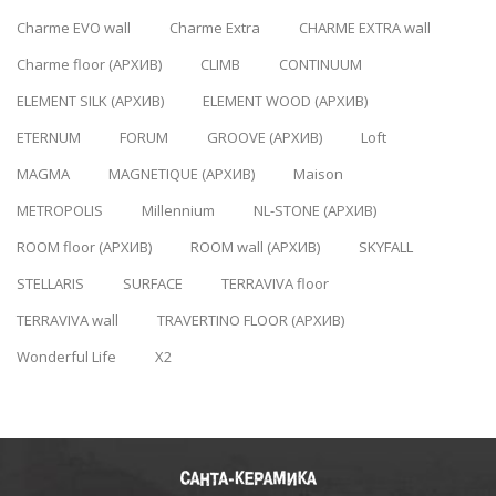
Charme EVO wall
Charme Extra
CHARME EXTRA wall
Charme floor (АРХИВ)
CLIMB
CONTINUUM
ELEMENT SILK (АРХИВ)
ELEMENT WOOD (АРХИВ)
ETERNUM
FORUM
GROOVE (АРХИВ)
Loft
MAGMA
MAGNETIQUE (АРХИВ)
Maison
METROPOLIS
Millennium
NL-STONE (АРХИВ)
ROOM floor (АРХИВ)
ROOM wall (АРХИВ)
SKYFALL
STELLARIS
SURFACE
TERRAVIVA floor
TERRAVIVA wall
TRAVERTINO FLOOR (АРХИВ)
Wonderful Life
X2