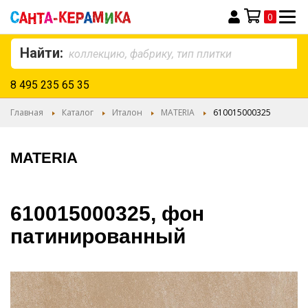
0
Моя корзина
Найти:
8 495 235 65 35
Главная
Каталог
Италон
MATERIA
610015000325
MATERIA
610015000325, фон
патинированный