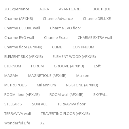
3D Experience
AURA
AVANTGARDE
BOUTIQUE
Charme (АРХИВ)
Charme Advance
Charme DELUXE
Charme DELUXE wall
Charme EVO floor
Charme EVO wall
Charme Extra
CHARME EXTRA wall
Charme floor (АРХИВ)
CLIMB
CONTINUUM
ELEMENT SILK (АРХИВ)
ELEMENT WOOD (АРХИВ)
ETERNUM
FORUM
GROOVE (АРХИВ)
Loft
MAGMA
MAGNETIQUE (АРХИВ)
Maison
METROPOLIS
Millennium
NL-STONE (АРХИВ)
ROOM floor (АРХИВ)
ROOM wall (АРХИВ)
SKYFALL
STELLARIS
SURFACE
TERRAVIVA floor
TERRAVIVA wall
TRAVERTINO FLOOR (АРХИВ)
Wonderful Life
X2