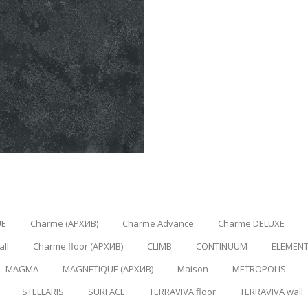
UE
Charme (АРХИВ)
Charme Advance
Charme DELUXE
ll
Charme floor (АРХИВ)
CLIMB
CONTINUUM
ELEMENT
MAGMA
MAGNETIQUE (АРХИВ)
Maison
METROPOLIS
STELLARIS
SURFACE
TERRAVIVA floor
TERRAVIVA wall