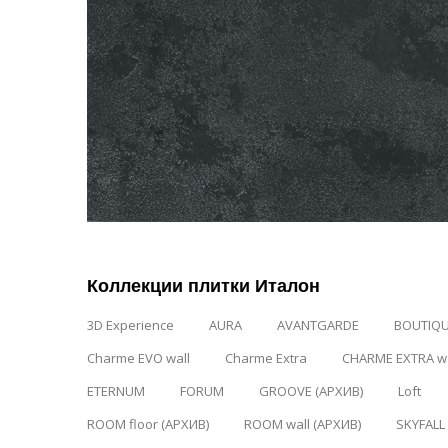
Коллекции плитки Италон
3D Experience
AURA
AVANTGARDE
BOUTIQ
Charme EVO wall
Charme Extra
CHARME EXTRA wa
ETERNUM
FORUM
GROOVE (АРХИВ)
Loft
ROOM floor (АРХИВ)
ROOM wall (АРХИВ)
SKYFALL