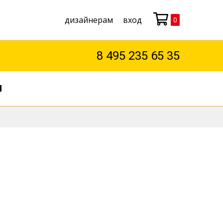
дизайнерам
вход
0
Моя корзина
8 495 235 65 35
М