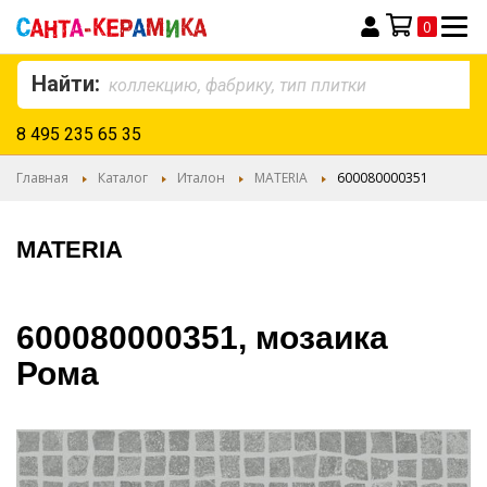
0
Моя корзина
Найти:
8 495 235 65 35
Главная
Каталог
Италон
MATERIA
600080000351
MATERIA
600080000351, мозаика
Рома