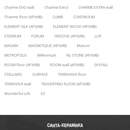
Charme EVO wall
Charme Extra
CHARME EXTRA wall
Charme floor (АРХИВ)
CLIMB
CONTINUUM
ELEMENT SILK (АРХИВ)
ELEMENT WOOD (АРХИВ)
ETERNUM
FORUM
GROOVE (АРХИВ)
Loft
MAGMA
MAGNETIQUE (АРХИВ)
Maison
METROPOLIS
Millennium
NL-STONE (АРХИВ)
ROOM floor (АРХИВ)
ROOM wall (АРХИВ)
SKYFALL
STELLARIS
SURFACE
TERRAVIVA floor
TERRAVIVA wall
TRAVERTINO FLOOR (АРХИВ)
Wonderful Life
X2