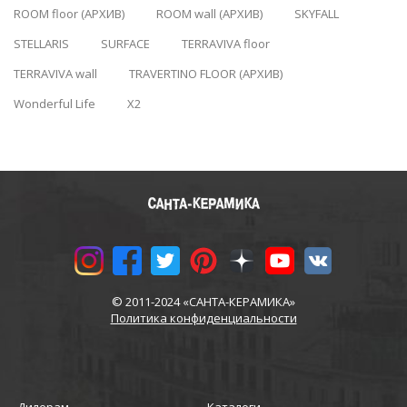
ROOM floor (АРХИВ)
ROOM wall (АРХИВ)
SKYFALL
STELLARIS
SURFACE
TERRAVIVA floor
TERRAVIVA wall
TRAVERTINO FLOOR (АРХИВ)
Wonderful Life
X2
© 2011-2024 «САНТА-КЕРАМИКА»
Политика конфиденциальности