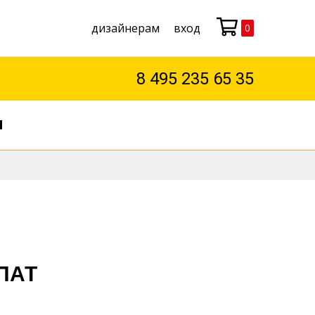
дизайнерам
вход
0
Моя корзина
8 495 235 65 35
М
.ПАТ