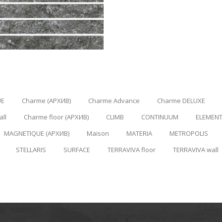
UE
Charme (АРХИВ)
Charme Advance
Charme DELUXE
ll
Charme floor (АРХИВ)
CLIMB
CONTINUUM
ELEMENT
MAGNETIQUE (АРХИВ)
Maison
MATERIA
METROPOLIS
STELLARIS
SURFACE
TERRAVIVA floor
TERRAVIVA wall