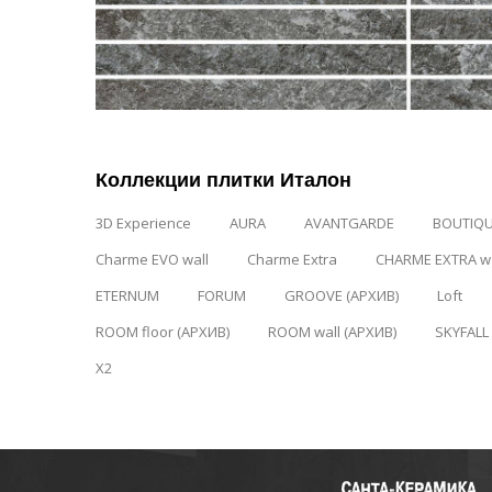
Коллекции плитки Италон
3D Experience
AURA
AVANTGARDE
BOUTIQ
Charme EVO wall
Charme Extra
CHARME EXTRA wa
ETERNUM
FORUM
GROOVE (АРХИВ)
Loft
ROOM floor (АРХИВ)
ROOM wall (АРХИВ)
SKYFALL
X2