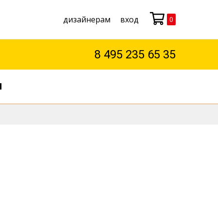
дизайнерам
вход
0
Моя корзина
8 495 235 65 35
М