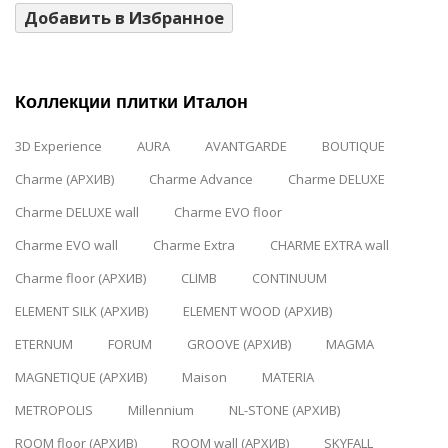
Добавить в Избранное
Коллекции плитки Италон
3D Experience
AURA
AVANTGARDE
BOUTIQUE
Charme (АРХИВ)
Charme Advance
Charme DELUXE
Charme DELUXE wall
Charme EVO floor
Charme EVO wall
Charme Extra
CHARME EXTRA wall
Charme floor (АРХИВ)
CLIMB
CONTINUUM
ELEMENT SILK (АРХИВ)
ELEMENT WOOD (АРХИВ)
ETERNUM
FORUM
GROOVE (АРХИВ)
MAGMA
MAGNETIQUE (АРХИВ)
Maison
MATERIA
METROPOLIS
Millennium
NL-STONE (АРХИВ)
ROOM floor (АРХИВ)
ROOM wall (АРХИВ)
SKYFALL