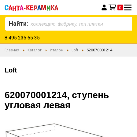
0
Моя корзина
Найти:
8 495 235 65 35
Главная
Каталог
Италон
Loft
620070001214
Loft
620070001214, ступень
угловая левая