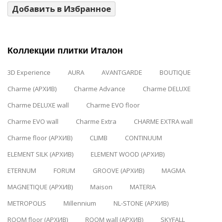
Добавить в Избранное
Коллекции плитки Италон
3D Experience
AURA
AVANTGARDE
BOUTIQUE
Charme (АРХИВ)
Charme Advance
Charme DELUXE
Charme DELUXE wall
Charme EVO floor
Charme EVO wall
Charme Extra
CHARME EXTRA wall
Charme floor (АРХИВ)
CLIMB
CONTINUUM
ELEMENT SILK (АРХИВ)
ELEMENT WOOD (АРХИВ)
ETERNUM
FORUM
GROOVE (АРХИВ)
MAGMA
MAGNETIQUE (АРХИВ)
Maison
MATERIA
METROPOLIS
Millennium
NL-STONE (АРХИВ)
ROOM floor (АРХИВ)
ROOM wall (АРХИВ)
SKYFALL