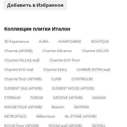
Добавить в Избранное
Коллекции плитки Италон
3D Experience
AURA
AVANTGARDE
BOUTIQUE
Charme (АРХИВ)
Charme Advance
Charme DELUXE
Charme DELUXE wall
Charme EVO floor
Charme EVO wall
Charme Extra
CHARME EXTRA wall
Charme floor (АРХИВ)
CLIMB
CONTINUUM
ELEMENT SILK (АРХИВ)
ELEMENT WOOD (АРХИВ)
ETERNUM
FORUM
GROOVE (АРХИВ)
MAGMA
MAGNETIQUE (АРХИВ)
Maison
MATERIA
METROPOLIS
Millennium
NL-STONE (АРХИВ)
ROOM floor (АРХИВ)
ROOM wall (АРХИВ)
SKYFALL