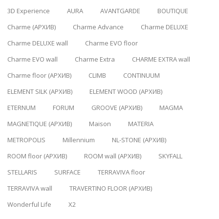
3D Experience
AURA
AVANTGARDE
BOUTIQUE
Charme (АРХИВ)
Charme Advance
Charme DELUXE
Charme DELUXE wall
Charme EVO floor
Charme EVO wall
Charme Extra
CHARME EXTRA wall
Charme floor (АРХИВ)
CLIMB
CONTINUUM
ELEMENT SILK (АРХИВ)
ELEMENT WOOD (АРХИВ)
ETERNUM
FORUM
GROOVE (АРХИВ)
MAGMA
MAGNETIQUE (АРХИВ)
Maison
MATERIA
METROPOLIS
Millennium
NL-STONE (АРХИВ)
ROOM floor (АРХИВ)
ROOM wall (АРХИВ)
SKYFALL
STELLARIS
SURFACE
TERRAVIVA floor
TERRAVIVA wall
TRAVERTINO FLOOR (АРХИВ)
Wonderful Life
X2