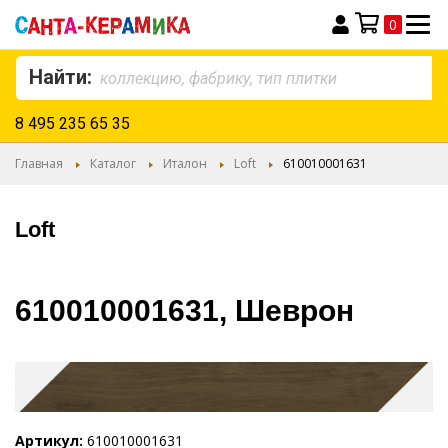
0
Моя корзина
Найти:
8 495 235 65 35
Главная
Каталог
Италон
Loft
610010001631
Loft
610010001631, Шеврон
Артикул
610010001631