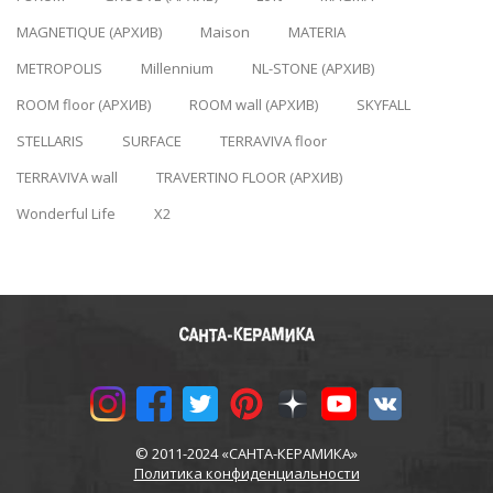
MAGNETIQUE (АРХИВ)
Maison
MATERIA
METROPOLIS
Millennium
NL-STONE (АРХИВ)
ROOM floor (АРХИВ)
ROOM wall (АРХИВ)
SKYFALL
STELLARIS
SURFACE
TERRAVIVA floor
TERRAVIVA wall
TRAVERTINO FLOOR (АРХИВ)
Wonderful Life
X2
© 2011-2024 «САНТА-КЕРАМИКА»
Политика конфиденциальности