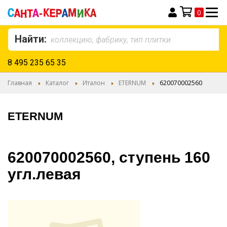
0
Моя корзина
Найти:
8 495 235 65 35
Главная
Каталог
Италон
ETERNUM
620070002560
ETERNUM
620070002560, ступень 160
угл.левая