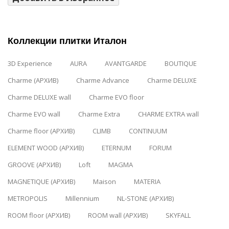
Коллекции плитки Италон
3D Experience
AURA
AVANTGARDE
BOUTIQUE
Charme (АРХИВ)
Charme Advance
Charme DELUXE
Charme DELUXE wall
Charme EVO floor
Charme EVO wall
Charme Extra
CHARME EXTRA wall
Charme floor (АРХИВ)
CLIMB
CONTINUUM
ELEMENT WOOD (АРХИВ)
ETERNUM
FORUM
GROOVE (АРХИВ)
Loft
MAGMA
MAGNETIQUE (АРХИВ)
Maison
MATERIA
METROPOLIS
Millennium
NL-STONE (АРХИВ)
ROOM floor (АРХИВ)
ROOM wall (АРХИВ)
SKYFALL