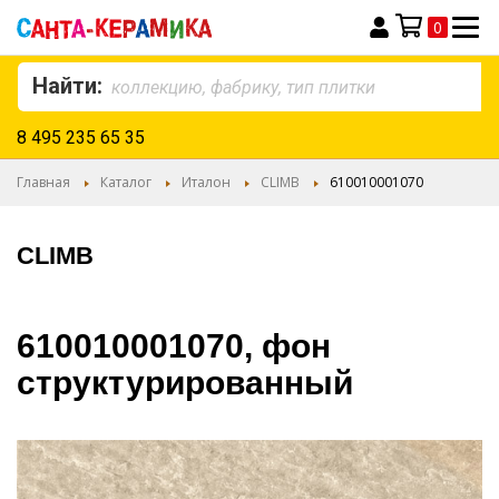
0
Моя корзина
Найти:
8 495 235 65 35
Главная
Каталог
Италон
CLIMB
610010001070
CLIMB
610010001070, фон
структурированный