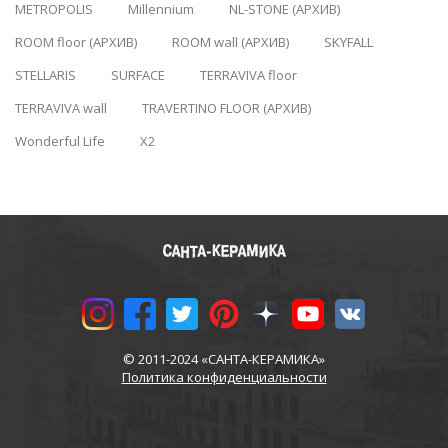
METROPOLIS
Millennium
NL-STONE (АРХИВ)
ROOM floor (АРХИВ)
ROOM wall (АРХИВ)
SKYFALL
STELLARIS
SURFACE
TERRAVIVA floor
TERRAVIVA wall
TRAVERTINO FLOOR (АРХИВ)
Wonderful Life
X2
© 2011-2024 «САНТА-КЕРАМИКА»
Политика конфиденциальности