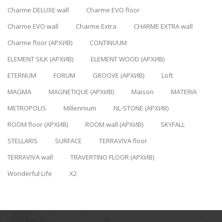
Charme DELUXE wall
Charme EVO floor
Charme EVO wall
Charme Extra
CHARME EXTRA wall
Charme floor (АРХИВ)
CONTINUUM
ELEMENT SILK (АРХИВ)
ELEMENT WOOD (АРХИВ)
ETERNUM
FORUM
GROOVE (АРХИВ)
Loft
MAGMA
MAGNETIQUE (АРХИВ)
Maison
MATERIA
METROPOLIS
Millennium
NL-STONE (АРХИВ)
ROOM floor (АРХИВ)
ROOM wall (АРХИВ)
SKYFALL
STELLARIS
SURFACE
TERRAVIVA floor
TERRAVIVA wall
TRAVERTINO FLOOR (АРХИВ)
Wonderful Life
X2