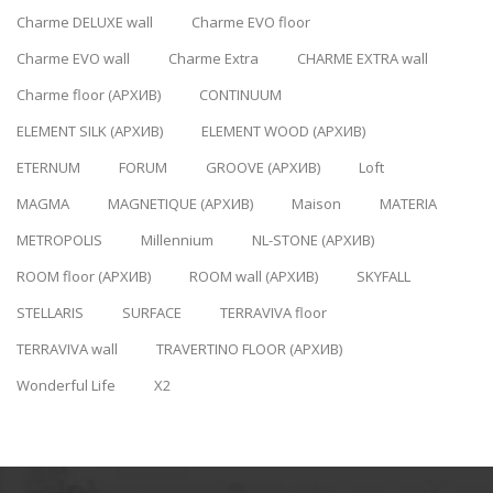
Charme DELUXE wall
Charme EVO floor
Charme EVO wall
Charme Extra
CHARME EXTRA wall
Charme floor (АРХИВ)
CONTINUUM
ELEMENT SILK (АРХИВ)
ELEMENT WOOD (АРХИВ)
ETERNUM
FORUM
GROOVE (АРХИВ)
Loft
MAGMA
MAGNETIQUE (АРХИВ)
Maison
MATERIA
METROPOLIS
Millennium
NL-STONE (АРХИВ)
ROOM floor (АРХИВ)
ROOM wall (АРХИВ)
SKYFALL
STELLARIS
SURFACE
TERRAVIVA floor
TERRAVIVA wall
TRAVERTINO FLOOR (АРХИВ)
Wonderful Life
X2