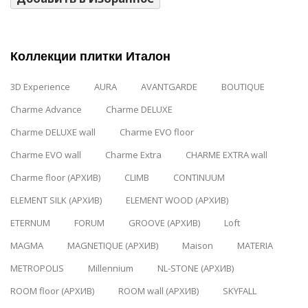
Коллекции плитки Италон
3D Experience
AURA
AVANTGARDE
BOUTIQUE
Charme Advance
Charme DELUXE
Charme DELUXE wall
Charme EVO floor
Charme EVO wall
Charme Extra
CHARME EXTRA wall
Charme floor (АРХИВ)
CLIMB
CONTINUUM
ELEMENT SILK (АРХИВ)
ELEMENT WOOD (АРХИВ)
ETERNUM
FORUM
GROOVE (АРХИВ)
Loft
MAGMA
MAGNETIQUE (АРХИВ)
Maison
MATERIA
METROPOLIS
Millennium
NL-STONE (АРХИВ)
ROOM floor (АРХИВ)
ROOM wall (АРХИВ)
SKYFALL