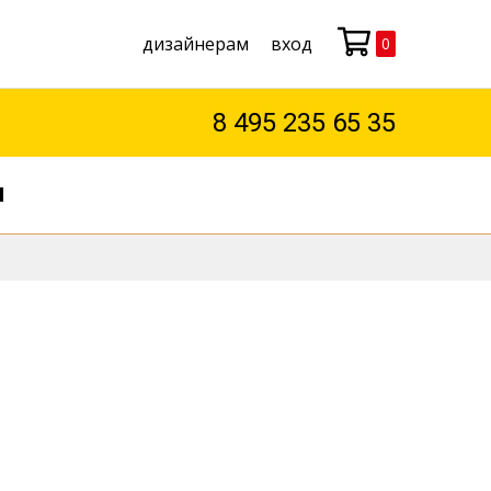
дизайнерам
вход
0
Моя корзина
8 495 235 65 35
М