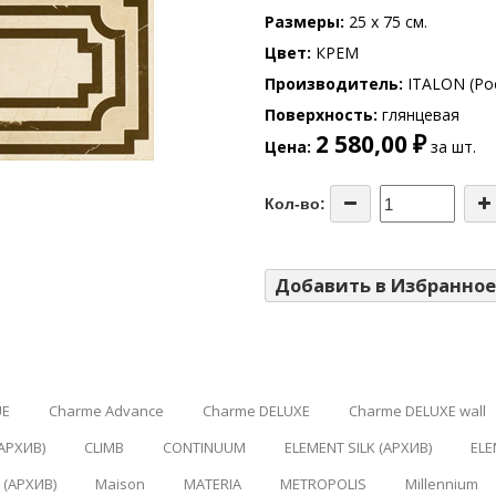
Размеры
25 x 75 см.
Цвет
КРЕМ
Производитель
ITALON (Ро
Поверхность
глянцевая
2 580,00 ₽
Цена
за шт.
Кол-во:
Добавить в Избранное
UE
Charme Advance
Charme DELUXE
Charme DELUXE wall
(АРХИВ)
CLIMB
CONTINUUM
ELEMENT SILK (АРХИВ)
ELE
(АРХИВ)
Maison
MATERIA
METROPOLIS
Millennium