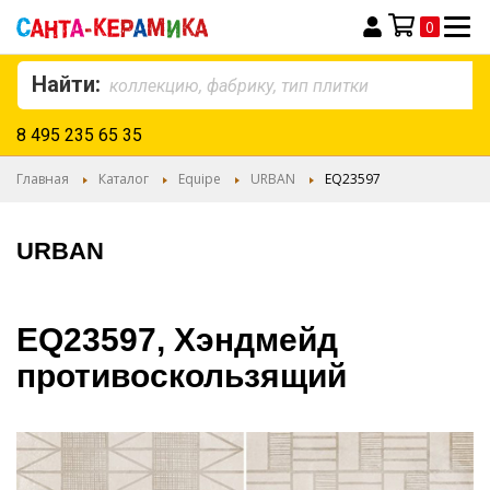
0
Моя корзина
Найти:
8 495 235 65 35
Главная
Каталог
Equipe
URBAN
EQ23597
URBAN
EQ23597, Хэндмейд
противоскользящий