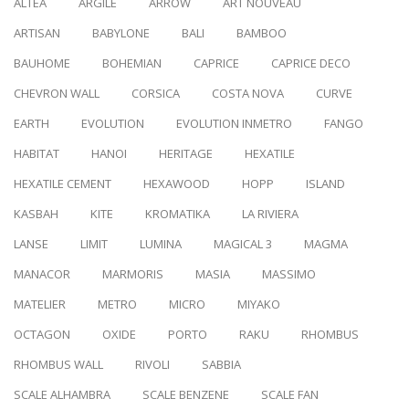
ALTEA
ARGILE
ARROW
ART NOUVEAU
ARTISAN
BABYLONE
BALI
BAMBOO
BAUHOME
BOHEMIAN
CAPRICE
CAPRICE DECO
CHEVRON WALL
CORSICA
COSTA NOVA
CURVE
EARTH
EVOLUTION
EVOLUTION INMETRO
FANGO
HABITAT
HANOI
HERITAGE
HEXATILE
HEXATILE CEMENT
HEXAWOOD
HOPP
ISLAND
KASBAH
KITE
KROMATIKA
LA RIVIERA
LANSE
LIMIT
LUMINA
MAGICAL 3
MAGMA
MANACOR
MARMORIS
MASIA
MASSIMO
MATELIER
METRO
MICRO
MIYAKO
OCTAGON
OXIDE
PORTO
RAKU
RHOMBUS
RHOMBUS WALL
RIVOLI
SABBIA
SCALE ALHAMBRA
SCALE BENZENE
SCALE FAN