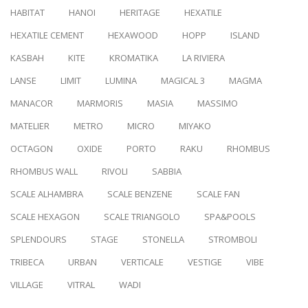
HABITAT
HANOI
HERITAGE
HEXATILE
HEXATILE CEMENT
HEXAWOOD
HOPP
ISLAND
KASBAH
KITE
KROMATIKA
LA RIVIERA
LANSE
LIMIT
LUMINA
MAGICAL 3
MAGMA
MANACOR
MARMORIS
MASIA
MASSIMO
MATELIER
METRO
MICRO
MIYAKO
OCTAGON
OXIDE
PORTO
RAKU
RHOMBUS
RHOMBUS WALL
RIVOLI
SABBIA
SCALE ALHAMBRA
SCALE BENZENE
SCALE FAN
SCALE HEXAGON
SCALE TRIANGOLO
SPA&POOLS
SPLENDOURS
STAGE
STONELLA
STROMBOLI
TRIBECA
URBAN
VERTICALE
VESTIGE
VIBE
VILLAGE
VITRAL
WADI