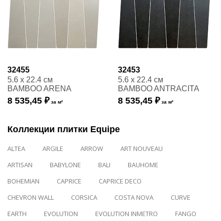
32455
32453
5.6 x 22.4 см
5.6 x 22.4 см
BAMBOO ARENA
BAMBOO ANTRACITA
8 535,45 ₽
8 535,45 ₽
за м²
за м²
Коллекции плитки Equipe
ALTEA
ARGILE
ARROW
ART NOUVEAU
ARTISAN
BABYLONE
BALI
BAUHOME
BOHEMIAN
CAPRICE
CAPRICE DECO
CHEVRON WALL
CORSICA
COSTA NOVA
CURVE
EARTH
EVOLUTION
EVOLUTION INMETRO
FANGO