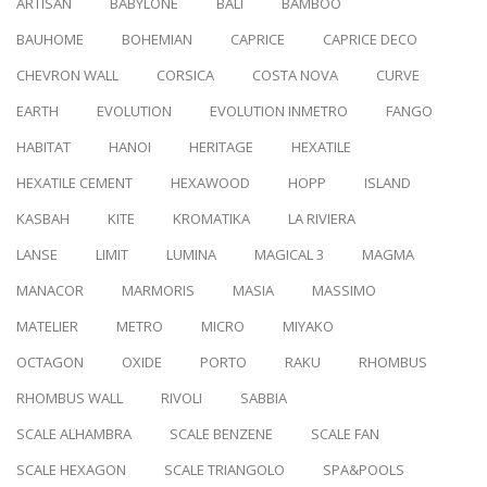
ARTISAN
BABYLONE
BALI
BAMBOO
BAUHOME
BOHEMIAN
CAPRICE
CAPRICE DECO
CHEVRON WALL
CORSICA
COSTA NOVA
CURVE
EARTH
EVOLUTION
EVOLUTION INMETRO
FANGO
HABITAT
HANOI
HERITAGE
HEXATILE
HEXATILE CEMENT
HEXAWOOD
HOPP
ISLAND
KASBAH
KITE
KROMATIKA
LA RIVIERA
LANSE
LIMIT
LUMINA
MAGICAL 3
MAGMA
MANACOR
MARMORIS
MASIA
MASSIMO
MATELIER
METRO
MICRO
MIYAKO
OCTAGON
OXIDE
PORTO
RAKU
RHOMBUS
RHOMBUS WALL
RIVOLI
SABBIA
SCALE ALHAMBRA
SCALE BENZENE
SCALE FAN
SCALE HEXAGON
SCALE TRIANGOLO
SPA&POOLS