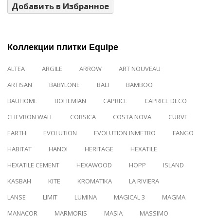
Добавить в Избранное
Коллекции плитки Equipe
ALTEA
ARGILE
ARROW
ART NOUVEAU
ARTISAN
BABYLONE
BALI
BAMBOO
BAUHOME
BOHEMIAN
CAPRICE
CAPRICE DECO
CHEVRON WALL
CORSICA
COSTA NOVA
CURVE
EARTH
EVOLUTION
EVOLUTION INMETRO
FANGO
HABITAT
HANOI
HERITAGE
HEXATILE
HEXATILE CEMENT
HEXAWOOD
HOPP
ISLAND
KASBAH
KITE
KROMATIKA
LA RIVIERA
LANSE
LIMIT
LUMINA
MAGICAL 3
MAGMA
MANACOR
MARMORIS
MASIA
MASSIMO