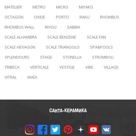
MATELIER
METRO
MICRO
MIYAKO
OCTAGON
OXIDE
PORTO
RAKU
RHOMBUS
RHOMBUS WALL
RIVOLI
SABBIA
SCALE ALHAMBRA
SCALE BENZENE
SCALE FAN
SCALE HEXAGON
SCALE TRIANGOLO
SPA&POOLS
SPLENDOURS
STAGE
STONELLA
STROMBOLI
TRIBECA
VERTICALE
VESTIGE
VIBE
VILLAGE
VITRAL
WADI