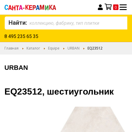
0
Моя корзина
Найти:
8 495 235 65 35
Главная
Каталог
Equipe
URBAN
EQ23512
URBAN
EQ23512, шестиугольник