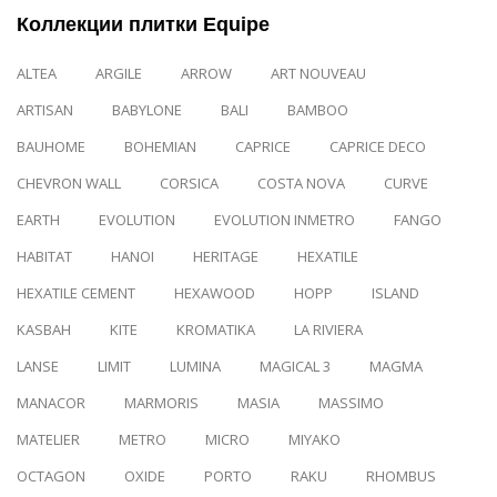
Коллекции плитки Equipe
ALTEA
ARGILE
ARROW
ART NOUVEAU
ARTISAN
BABYLONE
BALI
BAMBOO
BAUHOME
BOHEMIAN
CAPRICE
CAPRICE DECO
CHEVRON WALL
CORSICA
COSTA NOVA
CURVE
EARTH
EVOLUTION
EVOLUTION INMETRO
FANGO
HABITAT
HANOI
HERITAGE
HEXATILE
HEXATILE CEMENT
HEXAWOOD
HOPP
ISLAND
KASBAH
KITE
KROMATIKA
LA RIVIERA
LANSE
LIMIT
LUMINA
MAGICAL 3
MAGMA
MANACOR
MARMORIS
MASIA
MASSIMO
MATELIER
METRO
MICRO
MIYAKO
OCTAGON
OXIDE
PORTO
RAKU
RHOMBUS