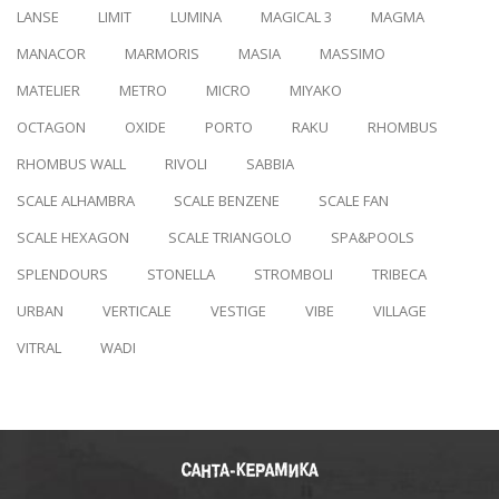
LANSE
LIMIT
LUMINA
MAGICAL 3
MAGMA
MANACOR
MARMORIS
MASIA
MASSIMO
MATELIER
METRO
MICRO
MIYAKO
OCTAGON
OXIDE
PORTO
RAKU
RHOMBUS
RHOMBUS WALL
RIVOLI
SABBIA
SCALE ALHAMBRA
SCALE BENZENE
SCALE FAN
SCALE HEXAGON
SCALE TRIANGOLO
SPA&POOLS
SPLENDOURS
STONELLA
STROMBOLI
TRIBECA
URBAN
VERTICALE
VESTIGE
VIBE
VILLAGE
VITRAL
WADI