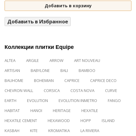
Добавить в корзину
Добавить в Избранное
Коллекции плитки Equipe
ALTEA
ARGILE
ARROW
ART NOUVEAU
ARTISAN
BABYLONE
BALI
BAMBOO
BAUHOME
BOHEMIAN
CAPRICE
CAPRICE DECO
CHEVRON WALL
CORSICA
COSTA NOVA
CURVE
EARTH
EVOLUTION
EVOLUTION INMETRO
FANGO
HABITAT
HANOI
HERITAGE
HEXATILE
HEXATILE CEMENT
HEXAWOOD
HOPP
ISLAND
KASBAH
KITE
KROMATIKA
LA RIVIERA