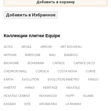
Добавить в корзину
Добавить в Избранное
Коллекции плитки Equipe
ALTEA
ARGILE
ARROW
ART NOUVEAU
ARTISAN
BABYLONE
BALI
BAMBOO
BAUHOME
BOHEMIAN
CAPRICE
CAPRICE DECO
CHEVRON WALL
CORSICA
COSTA NOVA
CURVE
EARTH
EVOLUTION
EVOLUTION INMETRO
FANGO
HABITAT
HANOI
HERITAGE
HEXATILE
HEXATILE CEMENT
HEXAWOOD
HOPP
ISLAND
KASBAH
KITE
KROMATIKA
LA RIVIERA