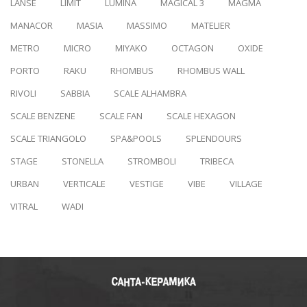
LANSE
LIMIT
LUMINA
MAGICAL 3
MAGMA
MANACOR
MASIA
MASSIMO
MATELIER
METRO
MICRO
MIYAKO
OCTAGON
OXIDE
PORTO
RAKU
RHOMBUS
RHOMBUS WALL
RIVOLI
SABBIA
SCALE ALHAMBRA
SCALE BENZENE
SCALE FAN
SCALE HEXAGON
SCALE TRIANGOLO
SPA&POOLS
SPLENDOURS
STAGE
STONELLA
STROMBOLI
TRIBECA
URBAN
VERTICALE
VESTIGE
VIBE
VILLAGE
VITRAL
WADI