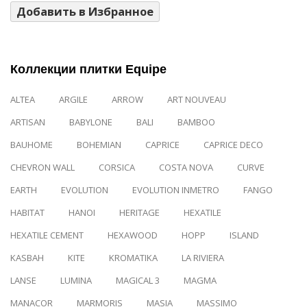
Добавить в Избранное
Коллекции плитки Equipe
ALTEA
ARGILE
ARROW
ART NOUVEAU
ARTISAN
BABYLONE
BALI
BAMBOO
BAUHOME
BOHEMIAN
CAPRICE
CAPRICE DECO
CHEVRON WALL
CORSICA
COSTA NOVA
CURVE
EARTH
EVOLUTION
EVOLUTION INMETRO
FANGO
HABITAT
HANOI
HERITAGE
HEXATILE
HEXATILE CEMENT
HEXAWOOD
HOPP
ISLAND
KASBAH
KITE
KROMATIKA
LA RIVIERA
LANSE
LUMINA
MAGICAL 3
MAGMA
MANACOR
MARMORIS
MASIA
MASSIMO