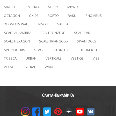
MATELIER
METRO
MICRO
MIYAKO
OCTAGON
OXIDE
PORTO
RAKU
RHOMBUS
RHOMBUS WALL
RIVOLI
SABBIA
SCALE ALHAMBRA
SCALE BENZENE
SCALE FAN
SCALE HEXAGON
SCALE TRIANGOLO
SPA&POOLS
SPLENDOURS
STAGE
STONELLA
STROMBOLI
TRIBECA
URBAN
VERTICALE
VESTIGE
VIBE
VILLAGE
VITRAL
WADI