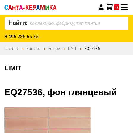
0
Моя корзина
Найти:
8 495 235 65 35
Главная
Каталог
Equipe
LIMIT
EQ27536
LIMIT
EQ27536, фон глянцевый