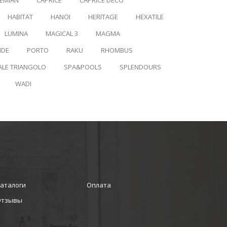
EMIAN
CAPRICE
CAPRICE DECO
HABITAT
HANOI
HERITAGE
HEXATILE
LUMINA
MAGICAL 3
MAGMA
IDE
PORTO
RAKU
RHOMBUS
ALE TRIANGOLO
SPA&POOLS
SPLENDOURS
WADI
аталоги
Оплата
Отзывы