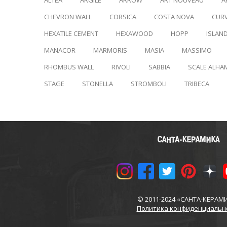
ALTEA
ARGILE
ARROW
ART NOUVEAU
A
CHEVRON WALL
CORSICA
COSTA NOVA
CUR
HEXATILE CEMENT
HEXAWOOD
HOPP
ISLAN
MANACOR
MARMORIS
MASIA
MASSIMO
RHOMBUS WALL
RIVOLI
SABBIA
SCALE ALHA
STAGE
STONELLA
STROMBOLI
TRIBECA
© 2011-2024 «САНТА-КЕРАМ
Политика конфиденциальн