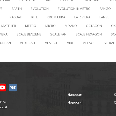
RTISAN
BABYLONE
BALI
BAMBOO
BAUHOME
BOH
VE
EARTH
EVOLUTION
EVOLUTION INMETRO
FANGO
D
KASBAH
KITE
KROMATIKA
LA RIVIERA
LANSE
MATELIER
METRO
MICRO
MIYAKO
OCTAGON
OX
MBRA
SCALE BENZENE
SCALE FAN
SCALE HEXAGON
SC
URBAN
VERTICALE
VESTIGE
VIBE
VILLAGE
VITRAL
Дилерам
К
ИКА»
Новости
ости