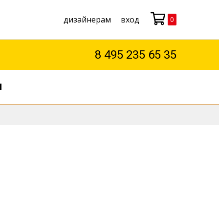
дизайнерам
вход
0
Моя корзина
8 495 235 65 35
М