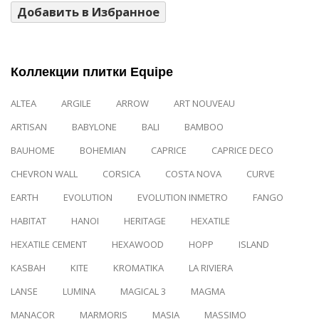
Добавить в Избранное
Коллекции плитки Equipe
ALTEA
ARGILE
ARROW
ART NOUVEAU
ARTISAN
BABYLONE
BALI
BAMBOO
BAUHOME
BOHEMIAN
CAPRICE
CAPRICE DECO
CHEVRON WALL
CORSICA
COSTA NOVA
CURVE
EARTH
EVOLUTION
EVOLUTION INMETRO
FANGO
HABITAT
HANOI
HERITAGE
HEXATILE
HEXATILE CEMENT
HEXAWOOD
HOPP
ISLAND
KASBAH
KITE
KROMATIKA
LA RIVIERA
LANSE
LUMINA
MAGICAL 3
MAGMA
MANACOR
MARMORIS
MASIA
MASSIMO