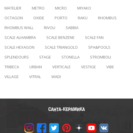
MATELIER
METRO
MICRO
MIYAKO
OCTAGON
OXIDE
PORTO
RAKU
RHOMBUS
RHOMBUS WALL
RIVOLI
SABBIA
SCALE ALHAMBRA
SCALE BENZENE
SCALE FAN
SCALE HEXAGON
SCALE TRIANGOLO
SPA&POOLS
SPLENDOURS
STAGE
STONELLA
STROMBOLI
TRIBECA
URBAN
VERTICALE
VESTIGE
VIBE
VILLAGE
VITRAL
WADI