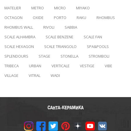
MATELIER
METRO
MICRO
MIYAKO
OCTAGON
OXIDE
PORTO
RAKU
RHOMBUS
RHOMBUS WALL
RIVOLI
SABBIA
SCALE ALHAMBRA
SCALE BENZENE
SCALE FAN
SCALE HEXAGON
SCALE TRIANGOLO
SPA&POOLS
SPLENDOURS
STAGE
STONELLA
STROMBOLI
TRIBECA
URBAN
VERTICALE
VESTIGE
VIBE
VILLAGE
VITRAL
WADI