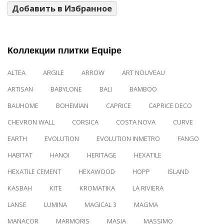
Добавить в Избранное
Коллекции плитки Equipe
ALTEA
ARGILE
ARROW
ART NOUVEAU
ARTISAN
BABYLONE
BALI
BAMBOO
BAUHOME
BOHEMIAN
CAPRICE
CAPRICE DECO
CHEVRON WALL
CORSICA
COSTA NOVA
CURVE
EARTH
EVOLUTION
EVOLUTION INMETRO
FANGO
HABITAT
HANOI
HERITAGE
HEXATILE
HEXATILE CEMENT
HEXAWOOD
HOPP
ISLAND
KASBAH
KITE
KROMATIKA
LA RIVIERA
LANSE
LUMINA
MAGICAL 3
MAGMA
MANACOR
MARMORIS
MASIA
MASSIMO