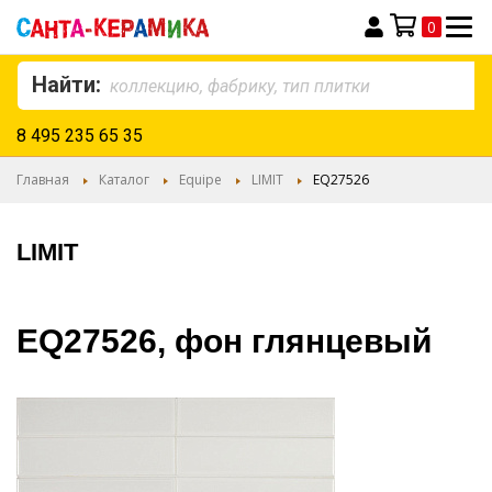
0
Моя корзина
Найти:
8 495 235 65 35
Главная
Каталог
Equipe
LIMIT
EQ27526
LIMIT
EQ27526, фон глянцевый