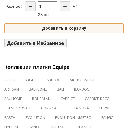
м²
Кол-во:
35 шт.
Добавить в корзину
Добавить в Избранное
Коллекции плитки Equipe
ALTEA
ARGILE
ARROW
ART NOUVEAU
ARTISAN
BABYLONE
BALI
BAMBOO
BAUHOME
BOHEMIAN
CAPRICE
CAPRICE DECO
CHEVRON WALL
CORSICA
COSTA NOVA
CURVE
EARTH
EVOLUTION
EVOLUTION INMETRO
FANGO
HABITAT
HANOI
HERITAGE
HEXATILE