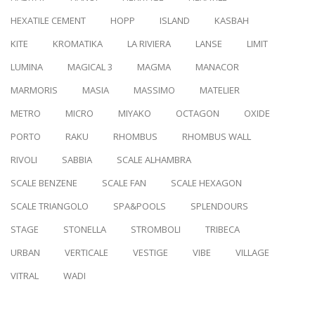
HEXATILE CEMENT
HOPP
ISLAND
KASBAH
KITE
KROMATIKA
LA RIVIERA
LANSE
LIMIT
LUMINA
MAGICAL 3
MAGMA
MANACOR
MARMORIS
MASIA
MASSIMO
MATELIER
METRO
MICRO
MIYAKO
OCTAGON
OXIDE
PORTO
RAKU
RHOMBUS
RHOMBUS WALL
RIVOLI
SABBIA
SCALE ALHAMBRA
SCALE BENZENE
SCALE FAN
SCALE HEXAGON
SCALE TRIANGOLO
SPA&POOLS
SPLENDOURS
STAGE
STONELLA
STROMBOLI
TRIBECA
URBAN
VERTICALE
VESTIGE
VIBE
VILLAGE
VITRAL
WADI