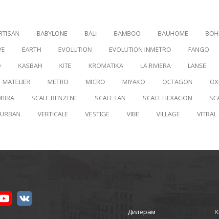
RTISAN
BABYLONE
BALI
BAMBOO
BAUHOME
BOH
VE
EARTH
EVOLUTION
EVOLUTION INMETRO
FANGO
D
KASBAH
KITE
KROMATIKA
LA RIVIERA
LANSE
MATELIER
METRO
MICRO
MIYAKO
OCTAGON
OX
MBRA
SCALE BENZENE
SCALE FAN
SCALE HEXAGON
SC
URBAN
VERTICALE
VESTIGE
VIBE
VILLAGE
VITRAL
Дилерам
К