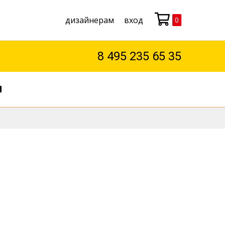
дизайнерам
вход
0
Моя корзина
8 495 235 65 35
М