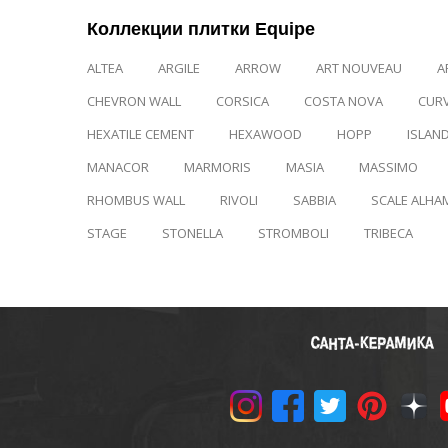
Коллекции плитки Equipe
ALTEA
ARGILE
ARROW
ART NOUVEAU
A
CHEVRON WALL
CORSICA
COSTA NOVA
CUR
HEXATILE CEMENT
HEXAWOOD
HOPP
ISLAN
MANACOR
MARMORIS
MASIA
MASSIMO
RHOMBUS WALL
RIVOLI
SABBIA
SCALE ALHA
STAGE
STONELLA
STROMBOLI
TRIBECA