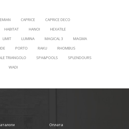
EMIAN
CAPRICE
CAPRICE DECO
HABITAT
HANOI
HEXATILE
LIMIT
LUMINA
MAGICAL 3
MAGMA
IDE
PORTO
RAKU
RHOMBUS
ALE TRIANGOLO
SPA&POOLS
SPLENDOURS
WADI
аталоги
Оплата