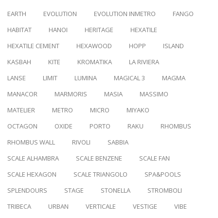
EARTH
EVOLUTION
EVOLUTION INMETRO
FANGO
HABITAT
HANOI
HERITAGE
HEXATILE
HEXATILE CEMENT
HEXAWOOD
HOPP
ISLAND
KASBAH
KITE
KROMATIKA
LA RIVIERA
LANSE
LIMIT
LUMINA
MAGICAL 3
MAGMA
MANACOR
MARMORIS
MASIA
MASSIMO
MATELIER
METRO
MICRO
MIYAKO
OCTAGON
OXIDE
PORTO
RAKU
RHOMBUS
RHOMBUS WALL
RIVOLI
SABBIA
SCALE ALHAMBRA
SCALE BENZENE
SCALE FAN
SCALE HEXAGON
SCALE TRIANGOLO
SPA&POOLS
SPLENDOURS
STAGE
STONELLA
STROMBOLI
TRIBECA
URBAN
VERTICALE
VESTIGE
VIBE