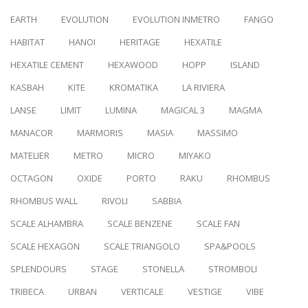
EARTH
EVOLUTION
EVOLUTION INMETRO
FANGO
HABITAT
HANOI
HERITAGE
HEXATILE
HEXATILE CEMENT
HEXAWOOD
HOPP
ISLAND
KASBAH
KITE
KROMATIKA
LA RIVIERA
LANSE
LIMIT
LUMINA
MAGICAL 3
MAGMA
MANACOR
MARMORIS
MASIA
MASSIMO
MATELIER
METRO
MICRO
MIYAKO
OCTAGON
OXIDE
PORTO
RAKU
RHOMBUS
RHOMBUS WALL
RIVOLI
SABBIA
SCALE ALHAMBRA
SCALE BENZENE
SCALE FAN
SCALE HEXAGON
SCALE TRIANGOLO
SPA&POOLS
SPLENDOURS
STAGE
STONELLA
STROMBOLI
TRIBECA
URBAN
VERTICALE
VESTIGE
VIBE