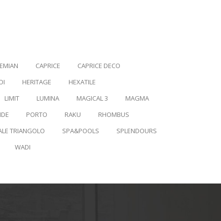
EMIAN
CAPRICE
CAPRICE DECO
OI
HERITAGE
HEXATILE
LIMIT
LUMINA
MAGICAL 3
MAGMA
IDE
PORTO
RAKU
RHOMBUS
ALE TRIANGOLO
SPA&POOLS
SPLENDOURS
WADI