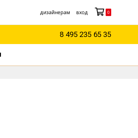
дизайнерам
вход
0
Моя корзина
8 495 235 65 35
М