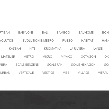
RTISAN
BABYLONE
BALI
BAMBOO
BAUHOME
BOH
VOLUTION
EVOLUTION INMETRO
FANGO
HABITAT
HAN
D
KASBAH
KITE
KROMATIKA
LA RIVIERA
LANSE
MATELIER
METRO
MICRO
MIYAKO
OCTAGON
OX
MBRA
SCALE BENZENE
SCALE FAN
SCALE HEXAGON
SC
URBAN
VERTICALE
VESTIGE
VIBE
VILLAGE
VITRAL