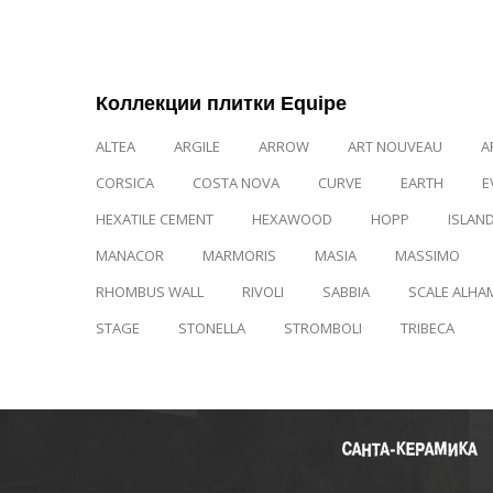
Коллекции плитки Equipe
ALTEA
ARGILE
ARROW
ART NOUVEAU
A
CORSICA
COSTA NOVA
CURVE
EARTH
E
HEXATILE CEMENT
HEXAWOOD
HOPP
ISLAN
MANACOR
MARMORIS
MASIA
MASSIMO
RHOMBUS WALL
RIVOLI
SABBIA
SCALE ALHA
STAGE
STONELLA
STROMBOLI
TRIBECA