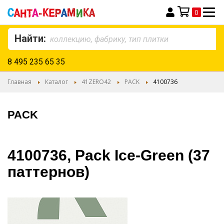
0
Моя корзина
Найти:
8 495 235 65 35
Главная
Каталог
41ZERO42
PACK
4100736
PACK
4100736, Pack Ice-Green (37
паттернов)