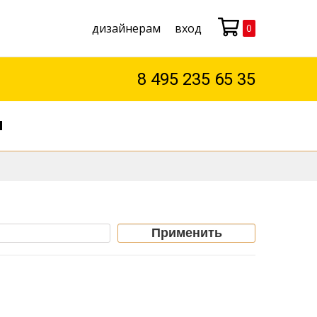
дизайнерам
вход
0
Моя корзина
8 495 235 65 35
М
Применить