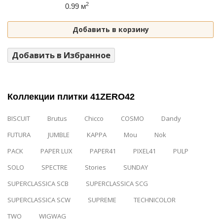
2
0.99 м
Добавить в корзину
Добавить в Избранное
Коллекции плитки 41ZERO42
BISCUIT
Brutus
Chicco
COSMO
Dandy
FUTURA
JUMBLE
KAPPA
Mou
Nok
PACK
PAPER LUX
PAPER41
PIXEL41
PULP
SOLO
SPECTRE
Stories
SUNDAY
SUPERCLASSICA SCB
SUPERCLASSICA SCG
SUPERCLASSICA SCW
SUPREME
TECHNICOLOR
TWO
WIGWAG