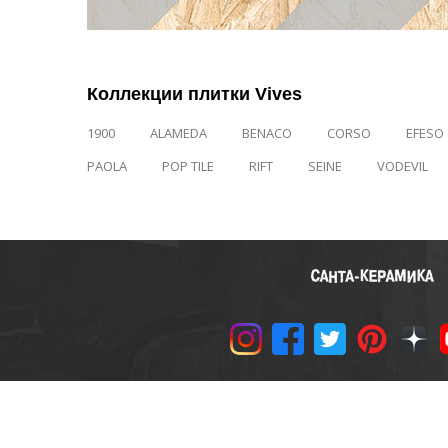
Коллекции плитки Vives
1900
ALAMEDA
BENACO
CORSO
EFESO
PAOLA
POP TILE
RIFT
SEINE
VODEVIL
© 2011-2024 «САНТА-КЕРАМ
Политика конфиденциальн