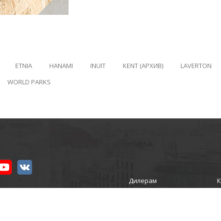
ETNIA
HANAMI
INUIT
KENT (АРХИВ)
LAVERTON
WORLD PARKS
Дилерам
К
ИКА»
Новости
ости