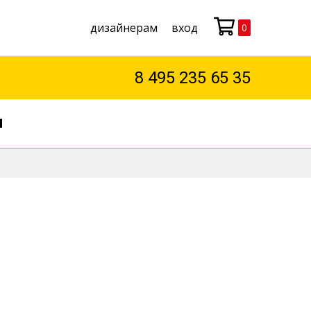
дизайнерам
вход
0
Моя корзина
8 495 235 65 35
М