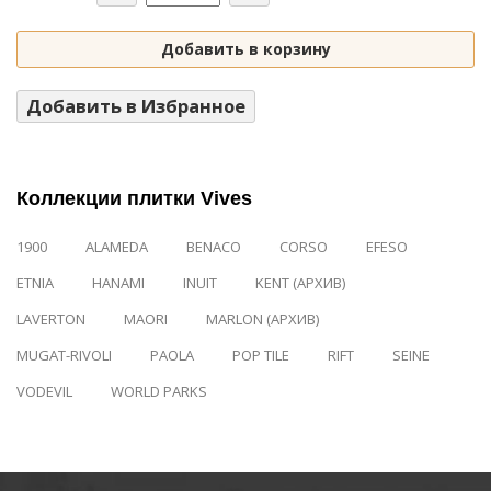
Добавить в корзину
Добавить в Избранное
Коллекции плитки Vives
1900
ALAMEDA
BENACO
CORSO
EFESO
ETNIA
HANAMI
INUIT
KENT (АРХИВ)
LAVERTON
MAORI
MARLON (АРХИВ)
MUGAT-RIVOLI
PAOLA
POP TILE
RIFT
SEINE
VODEVIL
WORLD PARKS