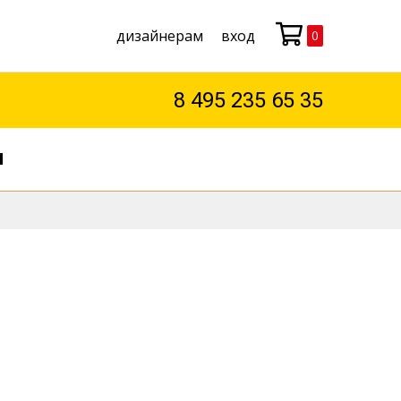
дизайнерам
вход
0
Моя корзина
8 495 235 65 35
М