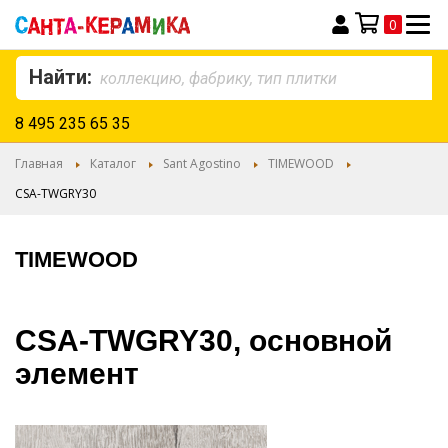
0
Моя корзина
Найти:
8 495 235 65 35
Главная
Каталог
Sant Agostino
TIMEWOOD
CSA-TWGRY30
TIMEWOOD
CSA-TWGRY30, основной
элемент