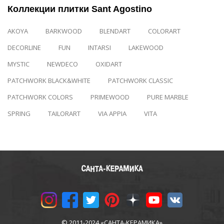
Коллекции плитки Sant Agostino
AKOYA
BARKWOOD
BLENDART
COLORART
DECORLINE
FUN
INTARSI
LAKEWOOD
MYSTIC
NEWDECO
OXIDART
PATCHWORK BLACK&WHITE
PATCHWORK CLASSIC
PATCHWORK COLORS
PRIMEWOOD
PURE MARBLE
SPRING
TAILORART
VIA APPIA
VITA
© 2011-2024 «САНТА-КЕРАМИКА»