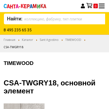
0
Моя корзина
Найти:
8 495 235 65 35
Главная
Каталог
Sant Agostino
TIMEWOOD
CSA-TWGRY18
TIMEWOOD
CSA-TWGRY18, основной
элемент