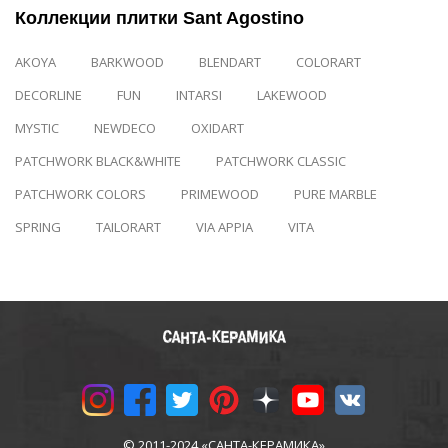
Коллекции плитки Sant Agostino
AKOYA
BARKWOOD
BLENDART
COLORART
DECORLINE
FUN
INTARSI
LAKEWOOD
MYSTIC
NEWDECO
OXIDART
PATCHWORK BLACK&WHITE
PATCHWORK CLASSIC
PATCHWORK COLORS
PRIMEWOOD
PURE MARBLE
SPRING
TAILORART
VIA APPIA
VITA
© 2011-2024 «САНТА-КЕРАМИКА»