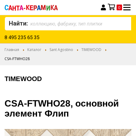
0
Моя корзина
Найти:
8 495 235 65 35
Главная
Каталог
Sant Agostino
TIMEWOOD
CSA-FTWHO28
TIMEWOOD
CSA-FTWHO28, основной
элемент Флип