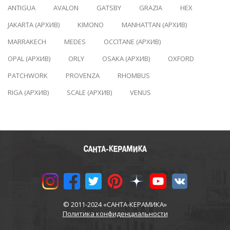
ANTIGUA
AVALON
GATSBY
GRAZIA
HEX
JAKARTA (АРХИВ)
KIMONO
MANHATTAN (АРХИВ)
MARRAKECH
MEDES
OCCITANE (АРХИВ)
OPAL (АРХИВ)
ORLY
OSAKA (АРХИВ)
OXFORD
PATCHWORK
PROVENZA
RHOMBUS
RIGA (АРХИВ)
SCALE (АРХИВ)
VENUS
© 2011-2024 «САНТА-КЕРАМИКА»
Политика конфиденциальности