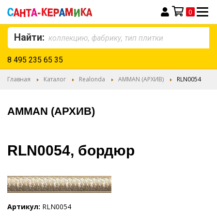
0
Моя корзина
Найти:
8 495 235 65 35
Главная
Каталог
Realonda
AMMAN (АРХИВ)
RLN0054
AMMAN (АРХИВ)
RLN0054, бордюр
Артикул
RLN0054