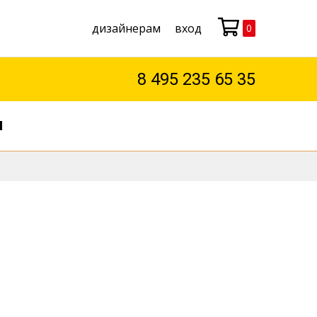
дизайнерам
вход
0
Моя корзина
8 495 235 65 35
М