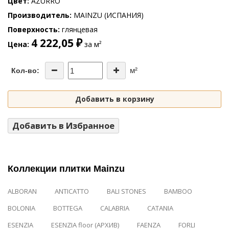
Цвет
AZURRO
Производитель
MAINZU (ИСПАНИЯ)
Поверхность
глянцевая
4 222,05 ₽
Цена
за м²
м²
Кол-во:
Добавить в корзину
Добавить в Избранное
Коллекции плитки Mainzu
ALBORAN
ANTICATTO
BALI STONES
BAMBOO
BOLONIA
BOTTEGA
CALABRIA
CATANIA
ESENZIA
ESENZIA floor (АРХИВ)
FAENZA
FORLI