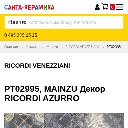
0
Моя корзина
Найти:
8 495 235 65 35
Главная
Каталог
Mainzu
RICORDI VENEZZIANI
PT02995
RICORDI VENEZZIANI
PT02995, MAINZU Декор
RICORDI AZURRO