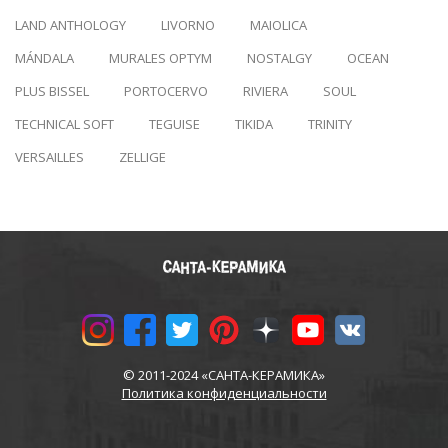
LAND ANTHOLOGY
LIVORNO
MAIOLICA
MÁNDALA
MURALES OPTYM
NOSTALGY
OCEAN
PLUS BISSEL
PORTOCERVO
RIVIERA
SOUL
TECHNICAL SOFT
TEGUISE
TIKIDA
TRINITY
VERSAILLES
ZELLIGE
© 2011-2024 «САНТА-КЕРАМИКА»
Политика конфиденциальности