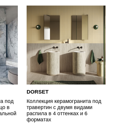
DORSET
а под
Коллекция керамогранита под
цо в
травертин с двумя видами
альной
распила в 4 оттенках и 6
форматах