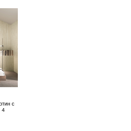
ртин с
 4