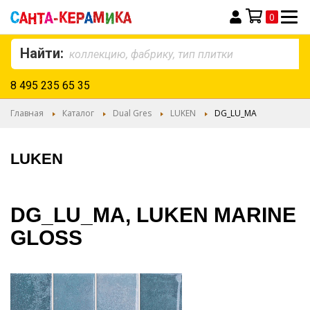
0
Моя корзина
Найти:
8 495 235 65 35
Главная
Каталог
Dual Gres
LUKEN
DG_LU_MA
LUKEN
DG_LU_MA, LUKEN MARINE
GLOSS