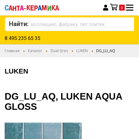
0
Моя корзина
Найти:
8 495 235 65 35
Главная
Каталог
Dual Gres
LUKEN
DG_LU_AQ
LUKEN
DG_LU_AQ, LUKEN AQUA
GLOSS