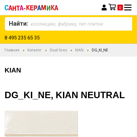
0
Моя корзина
Найти:
8 495 235 65 35
Главная
Каталог
Dual Gres
KIAN
DG_KI_NE
KIAN
DG_KI_NE, KIAN NEUTRAL